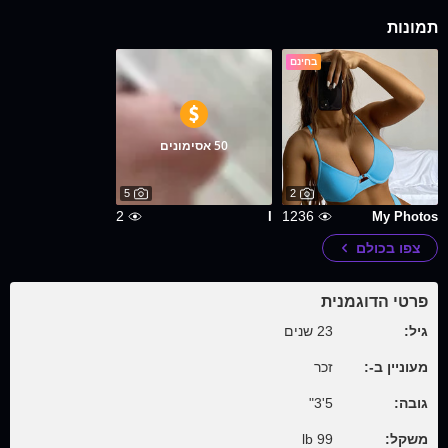
תמונות
בחינם
50 אסימונים
5
2
2
1236
I
My Photos
צפו בכולם
פרטי הדוגמנית
גיל:
23 שנים
מעוניין ב-:
זכר
גובה:
5'3"
משקל:
99 lb