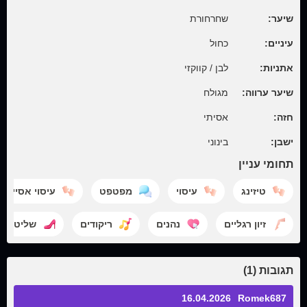
שיער:
שחרחורת
עיניים:
כחול
אתניות:
לבן / קווקזי
שיער ערווה:
מגולח
חזה:
אסיתי
ישבן:
בינוני
תחומי עניין
טיזינג
עיסוי
מפטפט
עיסוי אסייתי
זיון רגליים
נהנים
ריקודים
שליטה נ
תגובות (1)
16.04.2026
Romek687