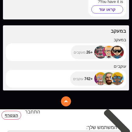
You have it is?
קראו עוד
במעקב
+26
במעקב
+26
מעקבים
+742
עוקבים
+742
עוקבים
התחבר
הצטרף
שם המשתמש שלך: