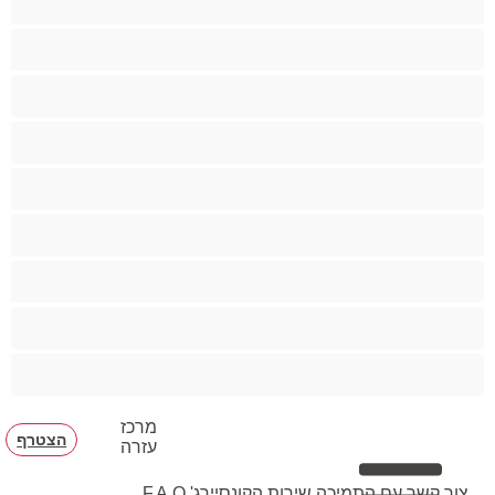
ציצים קטנים
צעצועים
קטנטונת
שחרחורת
שיעבוד
שפריץ
שרירים
תחת גדול
מרכז
הצטרף
עזרה
צור קשר עם התמיכה
שירות הקונסיירג'
F.A.Q