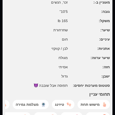
מעוניין ב-:
זכר, הנשים
גובה:
5'10"
משקל:
165 lb
שיער:
שחרחורת
עיניים:
חום
אתניות:
לבן / קווקזי
שיער ערווה:
מגולח
חזה:
אסיתי
ישבן:
גדול
סטטוס מערכות יחסים:
תפוסה אבל
שובבה
תחומי עניין
מישוש תחת
טיזינג
מצלמת גמירה