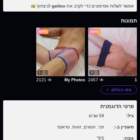
אפשר לשלוח אסימונים כדי לקרב את
geilno
לניצחון!
תמונות
בחינם
בחינם
1
3
2121
2457
My Photos
1
צפו בכולם
פרטי הדוגמנית
גיל:
58 שנים
מעוניין ב-:
זכר, הנשים, זוגות, טראנס
גובה:
5'9"